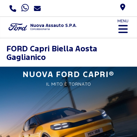
MENU
Nuova Assauto S.P.A.
Concessionaria
FORD
Capri Biella Aosta
Gaglianico
NUOVA FORD CAPRI®
IL MITO È TORNATO