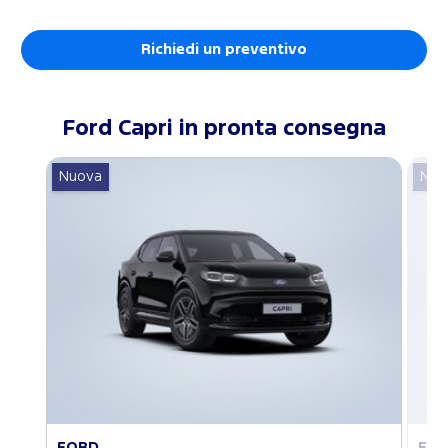
Richiedi un preventivo
Ford
Capri
in pronta consegna
Nuova
Nuo
FORD
FO