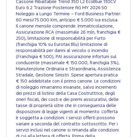
Cassone Ribaltabile Trend 350 L2 EcoBlue 130CV
Euro 6.2 Trazione Posteriore RG MY 2026.50
Noleggio a Lungo Termine – Ford Business Partner:
60 mesi/75.000 Km, anticipo € 5.000 iva esclusa.
Il canone mensile comprende: Immatricolazione,
Assicurazione RCA (massimale 26 mln, franchigia €
250), limitazione di responsabilità per Furto
(franchigia 10% su Eurotax Blu) limitazione di
responsabilità per danni al veicolo o incendio
(Franchigia € 500), PAI assicurazione infortuni sul
conducente (massimale € 150.000, franchigia 3%),
Manutenzione Ordinaria e Straordinaria, Assistenza
Stradale, Gestione Sinistri. Spese apertura pratica
€ 150 addebitate con il primo canone. Le condizioni
di noleggio rimarranno invariate, salvo incrementi
dei prezzi di listino della Casa Costruttrice, degli
oneri fiscali, dei costi e dei premi assicurativi, delle
tasse di proprietà oltre che in conseguenza delle
disposizioni di legge vigenti al momento. L’offerta
è soggetta a condizioni. I servizi offerti possono
variare a seconda del contratto sottoscritto. Per i
servizi inclusi nel canone si rimanda alle condizioni
di cui alla lettera di offerta. Prima della