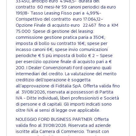
33.450, anticipo euro 4.948,5- durata del
contratto 60 mesi-Nr 59 canoni periodici da euro
199,18- Tasso Leasing Fisso pari a 4,99%-
Corrispettivo del contratto euro 17.064,12–
Opzione Finale di acquisto euro 22.467 fino a KM
75.000 Spese di gestione del leasing:
commissione gestione pratica paria a 350€;
imposta di bollo su contratto 16€; spese per
incasso canoni 6€; spese invio comunicazioni
periodiche € 5 più imposta di bollo € 2 – Spese
per esercizio opzione finale di acquisto pari a €
200. I Dealer Convenzionati Ford operano quali
intermediari del credito. La valutazione del merito
creditizio dell’operazione è soggetta
all’approvazione di Fiditalia SpA. Offerta valida fino
al 31/08/2026, riservata ai possessori di Partita
IVA - Ditte individuali, liberi professionisti e Società
di persone e di capitali. Gli importi indicati sono
oltre IVA ai sensi di legge ove applicabile.
NOLEGGIO FORD BUSINESS PARTNER: Offerta
valida fino al 31/08/2026. Riservata ad aziende
iscritte alla Camera di Commercio. Transit con